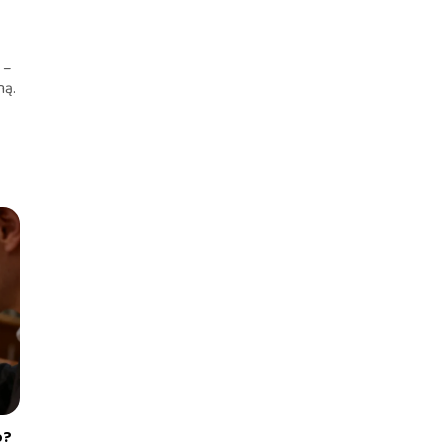
 –
ną.
o?