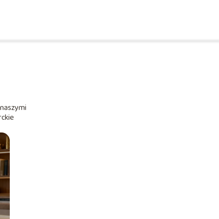
z naszymi
rckie