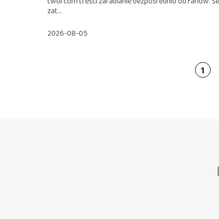
twórcom treści zarabianie bezpośrednio od fanów. S
zat...
2026-08-05
1