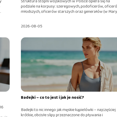
y
Struktura stopni wojskowych w Polsce opiera się na
m
podziale na korpusy: szeregowych, podoficerów, oficer
.
młodszych, oficerów starszych oraz generałów (w Maryn
2026-08-05
Badejki – co to jest i jak je nosić?
16
Badejki to nic innego jak męskie kąpielówki – najczęściej
krótkie, obcisłe slipy przeznaczone do pływania i