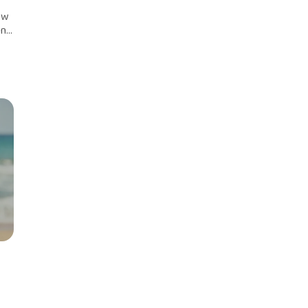
ów
...