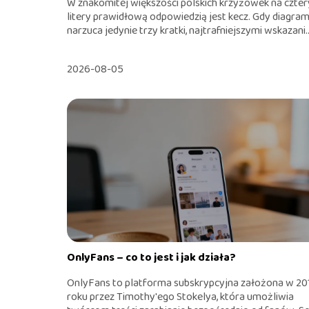
W znakomitej większości polskich krzyżówek na czter
litery prawidłową odpowiedzią jest kecz. Gdy diagra
narzuca jedynie trzy kratki, najtrafniejszymi wskazani..
2026-08-05
OnlyFans – co to jest i jak działa?
OnlyFans to platforma subskrypcyjna założona w 20
roku przez Timothy'ego Stokelya, która umożliwia