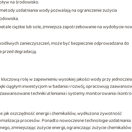
wpływ na środowisko.
 metody uzdatniania wody pozwalają na ograniczenie zużycia
rodowiska.
metale ciężkie lub sole, zmniejsza zapotrzebowanie na wydobycie no
zkodliwych zanieczyszczeń, może być bezpiecznie odprowadzana do
 przed degradacją.
 kluczową rolę w zapewnieniu wysokiej jakości wody przy jednoczes
dzięki ciągłym inwestycjom w badania i rozwój, opracowują zaawans
 zaawansowane techniki utleniania i systemy monitorowania i kontrol
akie jak oszczędność energii i chemikaliów, wydłużona żywotność
tymalizacja procesów. Ponadto nowoczesne technologie uzdatniania
ego, zmniejszając zużycie energii, ograniczając zużycie chemikaliów 