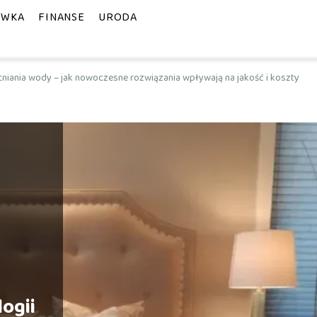
YWKA
FINANSE
URODA
tniania wody – jak nowoczesne rozwiązania wpływają na jakość i koszty
ogii