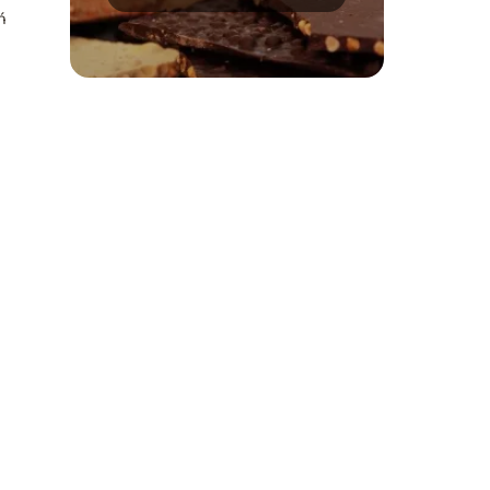
kalorycznej
ń