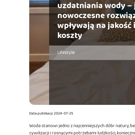
uzdatniania wody – 
nowoczesne rozwią
wpływają na jakość 
koszty
Lifestyle
Data publikacji: 2024-07-25
Woda stanowi jedno z najcenniejszych dóbr natury, b
cywilizacji i rosnącymi potrzebami ludzkości, koniec