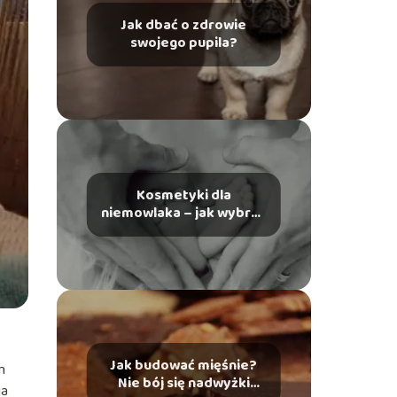
Jak dbać o zdrowie
swojego pupila?
Kosmetyki dla
niemowlaka – jak wybrać
odpowiednie?
Jak budować mięśnie?
m
Nie bój się nadwyżki
ia