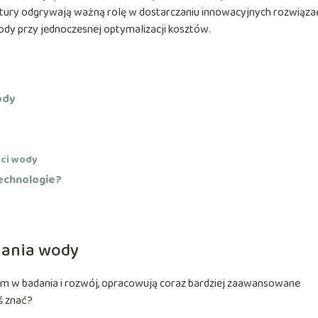
atury odgrywają ważną rolę w dostarczaniu innowacyjnych rozwiąza
ody przy jednoczesnej optymalizacji kosztów.
ody
ści wody
technologie?
iania wody
jom w badania i rozwój, opracowują coraz bardziej zaawansowane
ś znać?