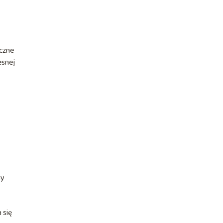
czne
esnej
ny
 się